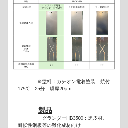
※塗料：カチオン電着塗装
焼付
175℃ 25分 膜厚20μm
製品
グランダーHB3500：黒皮材、
耐候性鋼板等の難化成材向け