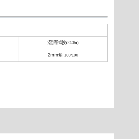
湿潤試験
(240hr)
2mm角
100/100