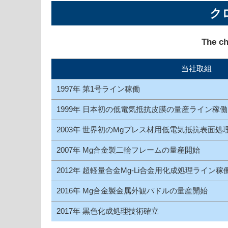
ク
The ch
当社取組
1997年
第1号ライン稼働
1999年 日本初の低電気抵抗皮膜の量産ライン稼働
2003年
世界初のMgプレス材用低電気抵抗表面処
2007年
Mg合金製二輪フレームの量産開始
2012年
超軽量合金Mg-Li合金用化成処理ライン稼
2016年
Mg合金製金属外観パドルの量産開始
2017年
黒色化成処理技術確立