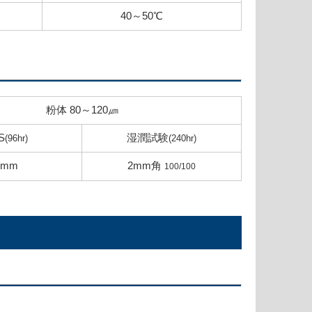
40～50℃
粉体
80～120㎛
S
湿潤試験
(96hr)
(240hr)
5mm
2mm角
100/100