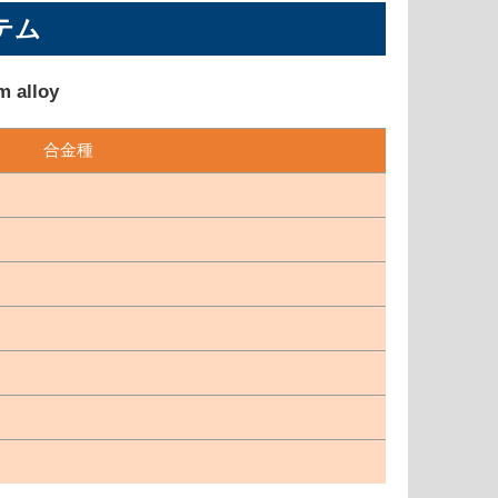
テム
m alloy
合金種