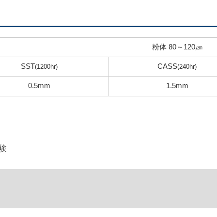
粉体
80～120㎛
SST
CASS
(1200hr)
(240hr)
0.5mm
1.5mm
験