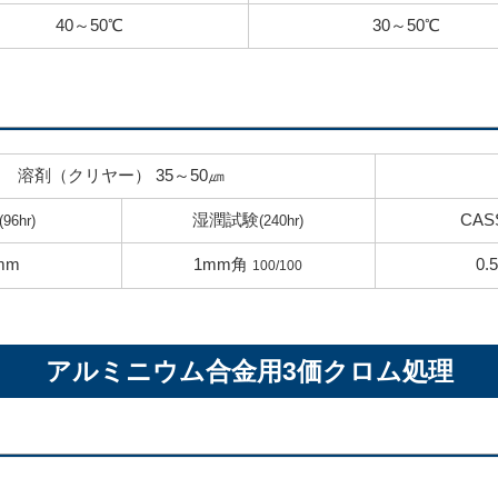
40～50℃
30～50℃
溶剤（クリヤー） 35～50㎛
湿潤試験
CAS
(96hr)
(240hr)
mm
1mm角
0.
100/100
アルミニウム合金用
3価クロム処理