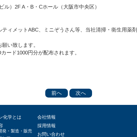
Mビル）2F A・B・Cホール（大阪市中央区）
ティメットABC
、ミニぞうさん等、当社清掃・衛生用薬
願い致します。
カード1000円分が配布されます。
前へ
次へ
ン化学とは
会社情報
容
採用情報
開発・製造・販売
お問い合わせ