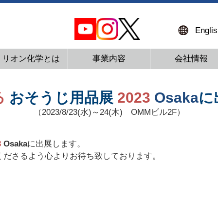
Englis
ミリオン化学とは
事業内容
会社情報
る
おそうじ用品展
2023
Osaka
に
（2023/8/23(水)～24(木) OMMビル2F）
3
Osaka
に出展します。
くださるよう心よりお待ち致しております。