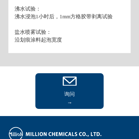
沸水试验：
沸水浸泡1小时后，1mm方格胶带剥离试验
盐水喷雾试验：
沿划痕涂料起泡宽度
询问
→