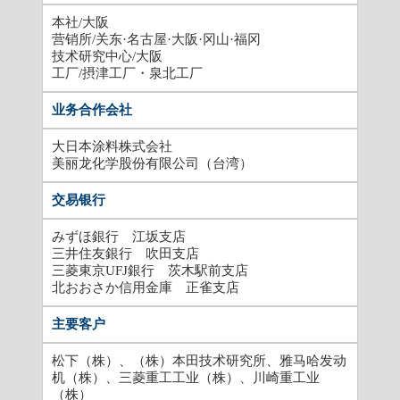
本社/大阪
营销所/关东·名古屋·大阪·冈山·福冈
技术研究中心/大阪
工厂/摂津工厂・泉北工厂
业务合作会社
大日本涂料株式会社
美丽龙化学股份有限公司（台湾）
交易银行
みずほ銀行 江坂支店
三井住友銀行 吹田支店
三菱東京UFJ銀行 茨木駅前支店
北おおさか信用金庫 正雀支店
主要客户
松下（株）、（株）本田技术研究所、雅马哈发动
机（株）、三菱重工工业（株）、川崎重工业
（株）